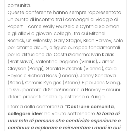
comunità.
Queste conferenze hanno sempre rappresentato
un punto di incontro tra i compagni di viaggio di
Papert – come Wally Feurzeig e Cynthia Solomon –
e gli allievi o giovani colleghi, tra cui Mitchel
Resnick, Uri Wilensky, Gary Stager, Brian Harvey, solo
per citarne alcuni, e figure europee fondamentali
per la diffusione del Costruzionismo: Ivan Kalas
(Bratislava), Valentina Dagiene (Vilnius), James
Clayson (Parigi), Gerald Futschek (Vienna), Celia
Hoyles e Richard Noss (Londra), Jenny Sendova
(Sofia), Chronis Kynigos (Atene). E poi Jens Mönig,
lo sviluppatore di Snap! insieme a Harvey – alcuni
di loro presenti anche quest’anno a Zurigo.
Il tema della conferenza “
Costruire comunità,
collegare idee
” ha voluto sottolineare
la forza di
una rete di persone che condivide esperienze e
continua a esplorare e reinventare i modi in cui