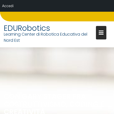
Accedi
Skip
to
EDURobotics
content
Learning Center di Robotica Educativa del
Nord Est
CON GARY STAGER FRA
COSTRUTTIVISMO, CODING E
CREATIVITÀ