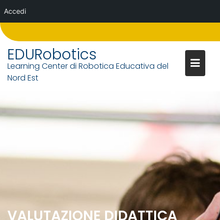
Accedi
Skip
to
EDURobotics
content
Learning Center di Robotica Educativa del
Nord Est
VALUTAZIONE DIDATTICA